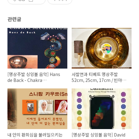
관련글
[명상주발 싱잉볼 음악] Hans
사발면과 티베트 명상주발
de Back - Chakra
52cm, 25cm, 17cm / 빈야사
Meditation / 방짜 티벳 티베트
요가, 명상음악, 아쉬탕카 요가
명상주발, 차크라 요가음악 명
상, 크리스탈 주발, 띵샤, 소리명
상 미술치료
내 안의 환희심을 불러일으키는
[명상주발 싱잉볼 음악] David