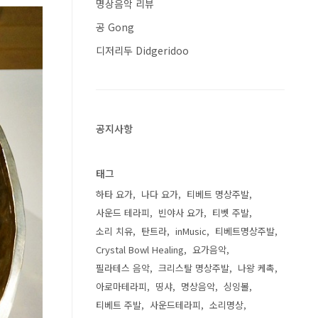
명상음악 리뷰
공 Gong
디저리두 Didgeridoo
공지사항
태그
하타 요가
나다 요가
티베트 명상주발
사운드 테라피
빈야사 요가
티벳 주발
소리 치유
탄트라
inMusic
티베트명상주발
Crystal Bowl Healing
요가음악
필라테스 음악
크리스탈 명상주발
나왕 케촉
아로마테라피
띵샤
명상음악
싱잉볼
티베트 주발
사운드테라피
소리명상