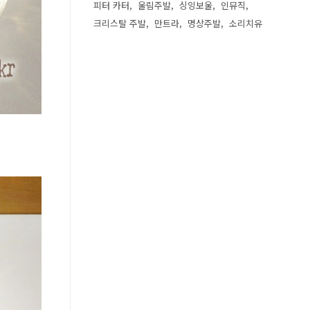
피터 카터
울림주발
싱잉보울
인뮤직
크리스탈 주발
만트라
명상주발
소리치유