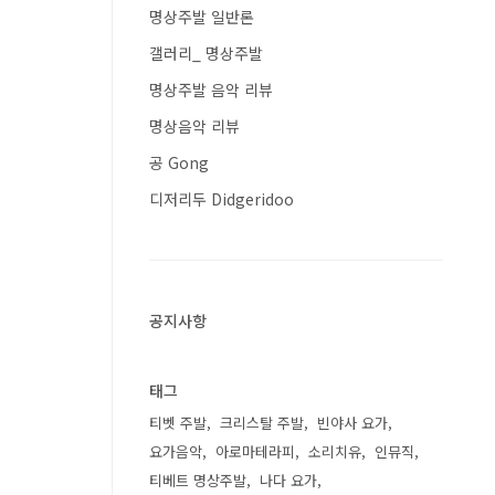
명상주발 일반론
갤러리_ 명상주발
명상주발 음악 리뷰
명상음악 리뷰
공 Gong
디저리두 Didgeridoo
공지사항
태그
티벳 주발
크리스탈 주발
빈야사 요가
요가음악
아로마테라피
소리치유
인뮤직
티베트 명상주발
나다 요가