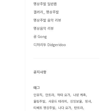
명상주발 일반론
갤러리_ 명상주발
명상주발 음악 리뷰
명상음악 리뷰
공 Gong
디저리두 Didgeridoo
공지사항
태그
인뮤직
만트라
하타 요가
나왕 케촉
울림주발
사운드 테라피
싱잉보울
띵샤
티베트 명상주발
나다 요가
탄트라