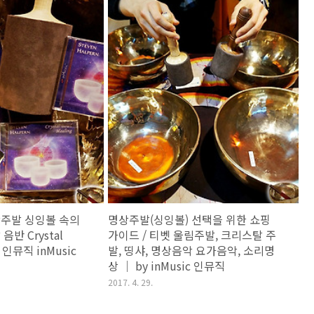
상주발 싱잉볼 속의
명상주발(싱잉볼) 선택을 위한 쇼핑
반 Crystal
가이드 / 티벳 울림주발, 크리스탈 주
y 인뮤직 inMusic
발, 띵샤, 명상음악 요가음악, 소리명
상 ｜ by inMusic 인뮤직
2017. 4. 29.